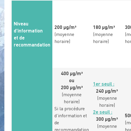
Niveau
200 µg/m³
180 µg/m³
30
d’information
(moyenne
(moyenne
(m
et de
horaire)
horaire)
hor
recommandation
400 µg/m³
ou
1er seuil :
200 µg/m³
240 µg/m³
(moyenne
(moyenne
horaire)
horaire)
Si la procédure
2e seuil :
d’information et
50
300 µg/m³
de
(m
(moyenne
recommandation
hor