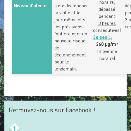
horaire,
Niveau d’alerte
a été déclenchée
dé
dépassé
la veille et le
pe
pendant
jour même et si
3 
3 heures
les prévisions
co
consécutives)
font craindre un
3e seuil :
nouveau risque
360 µg/m³
de
(moyenne
déclenchement
horaire)
pour le
lendemain.
Retrouvez-nous sur Facebook !
f